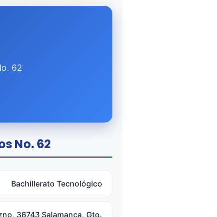
No. 62
os No. 62
Bachillerato Tecnológico
azno, 36743 Salamanca, Gto.