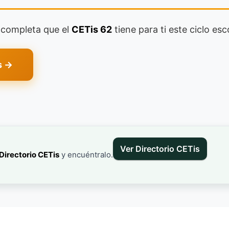
a completa que el
CETis 62
tiene para ti este ciclo esc
s →
Ver Directorio CETis
Directorio CETis
y encuéntralo.