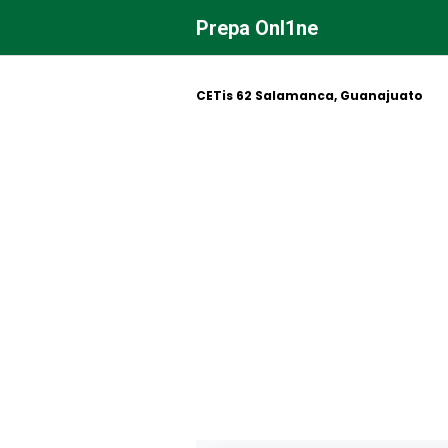
Saltar
Prepa Onl1ne
al
contenido
CETis 62 Salamanca, Guanajuato