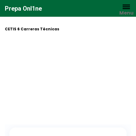
Saltar
Prepa Onl1ne
al
Menu
contenido
CETIS 6 Carreras Técnicas