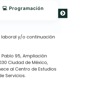
💻 Programación
💄 Cosmeto
laboral y/o continuación
 Pablo 95, Ampliación
6030 Ciudad de México,
nece al Centro de Estudios
de Servicios.