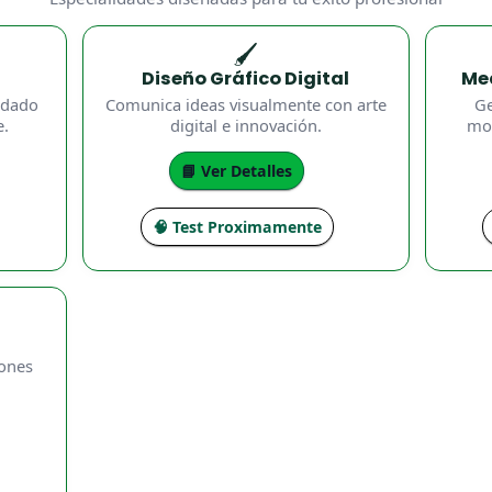
🖌️
Diseño Gráfico Digital
Me
uidado
Comunica ideas visualmente con arte
Ge
e.
digital e innovación.
mod
📘 Ver Detalles
🧠 Test Proximamente
iones