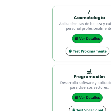
💄
Cosmetología
Aplica técnicas de belleza y c
personal profesionalment
📘 Ver Detalles
🧠 Test Proximamente
💻
Programación
Desarrolla software y aplicac
para diversos sectores.
📘 Ver Detalles
🧠 Test Vocacional