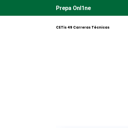
Saltar
Prepa Onl1ne
al
contenido
CETis 49 Carreras Técnicas