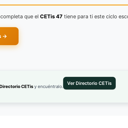
a completa que el
CETis 47
tiene para ti este ciclo esc
s →
Ver Directorio CETis
Directorio CETis
y encuéntralo.