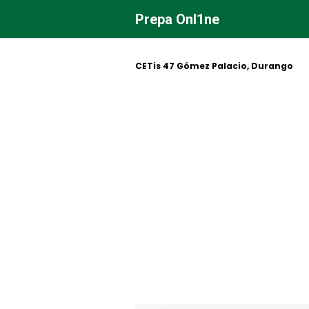
Saltar
Prepa Onl1ne
al
contenido
CETis 47 Gómez Palacio, Durango