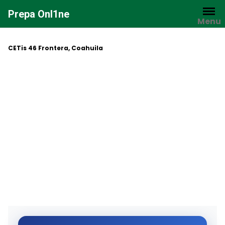
Saltar
Prepa Onl1ne
al
Menu
contenido
CETis 46 Frontera, Coahuila