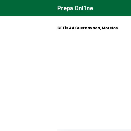
Saltar
Prepa Onl1ne
al
contenido
CETis 44 Cuernavaca, Morelos