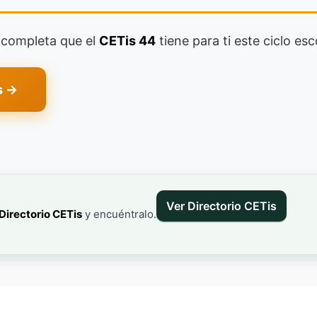
a completa que el
CETis 44
tiene para ti este ciclo esc
s →
Ver Directorio CETis
Directorio CETis
y encuéntralo.