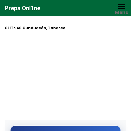
Saltar
Prepa Onl1ne
al
Menu
contenido
CETis 40 Cunduacán, Tabasco