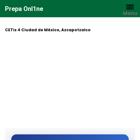
Saltar
Prepa Onl1ne
al
Menu
contenido
CETis 4 Ciudad de México, Azcapotzalco