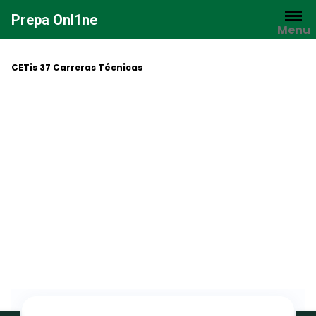
Saltar
Prepa Onl1ne
al
Menu
contenido
CETis 37 Carreras Técnicas