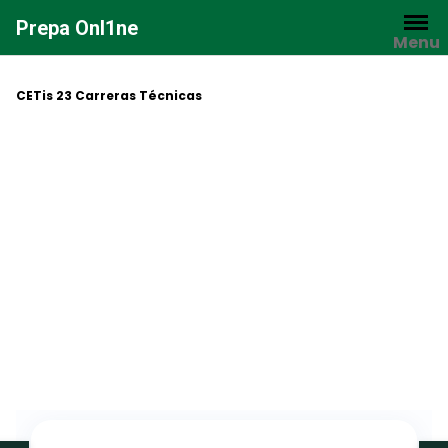
Saltar
Prepa Onl1ne
al
Menu
contenido
CETis 23 Carreras Técnicas