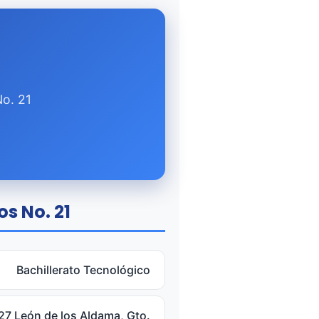
No. 21
os No. 21
Bachillerato Tecnológico
227 León de los Aldama, Gto.