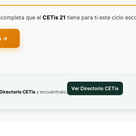
a completa que el
CETis 21
tiene para ti este ciclo esco
s →
Ver Directorio CETis
Directorio CETis
y encuéntralo.