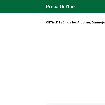
Saltar
Prepa Onl1ne
al
contenido
CETis 21 León de los Aldama, Guanaj