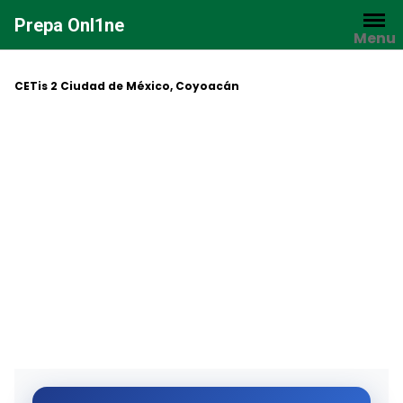
Saltar
Prepa Onl1ne
al
Menu
contenido
CETis 2 Ciudad de México, Coyoacán