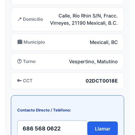
Calle, Río Rhin S/N, Fracc.
📍 Domicilio
Virreyes, 21190 Mexicali, B.C.
🏙️ Municipio
Mexicali, BC
🕐 Turno
Vespertino, Matutino
🔑 CCT
02DCT0018E
Contacto Directo / Teléfono:
686 568 0622
Llamar