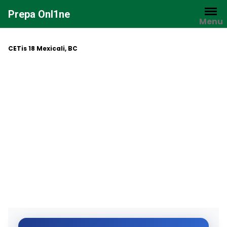
Saltar
Prepa Onl1ne
al
Menu
contenido
CETis 18 Mexicali, BC