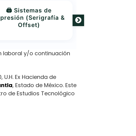
🖨️ Sistemas de
👥 Administra
presión (Serigrafía &
Recursos H
Offset)
 laboral y/o continuación
0, U.H. Ex Hacienda de
ntla
, Estado de México. Este
tro de Estudios Tecnológico