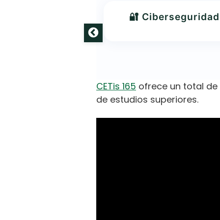
inistración de
🔐 Ciberseguridad
sos Humanos
CETis 165
ofrece un total de
de estudios superiores.