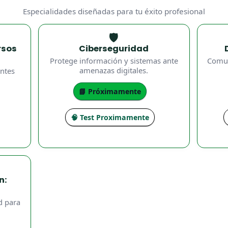
Especialidades diseñadas para tu éxito profesional
🛡️
rsos
Ciberseguridad
Protege información y sistemas ante
Comun
amenazas digitales.
entes
📘 Próximamente
🧠 Test Proximamente
n:
d para