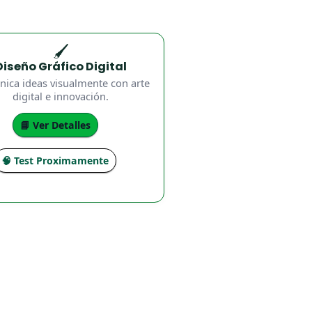
🖌️
Diseño Gráfico Digital
ica ideas visualmente con arte
digital e innovación.
📘 Ver Detalles
🧠 Test Proximamente