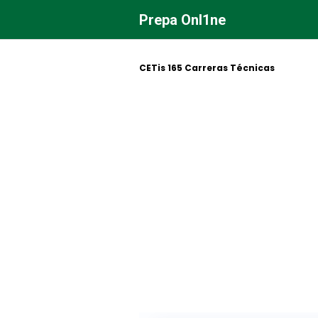
Saltar
Prepa Onl1ne
al
contenido
CETis 165 Carreras Técnicas