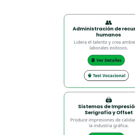
👥
Administración de recu
humanos
Lidera el talento y crea ambi
laborales exitosos.
📘 Ver Detalles
🧠 Test Vocacional
🖨️
Sistemas de Impresió
Serigrafía y Offset
Produce impresiones de calida
la industria gráfica.