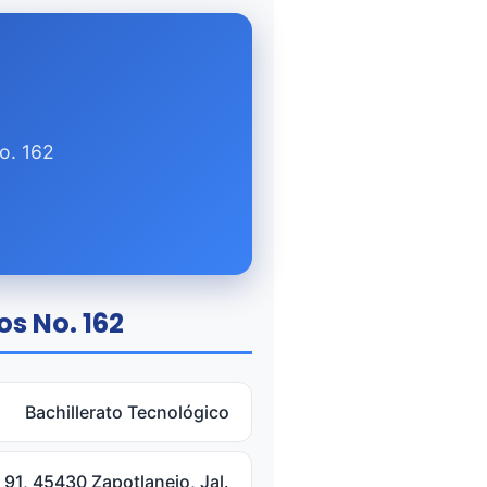
o. 162
os No. 162
Bachillerato Tecnológico
 91, 45430 Zapotlanejo, Jal.