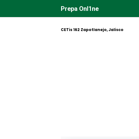
Saltar
Prepa Onl1ne
al
contenido
CETis 162 Zapotlanejo, Jalisco