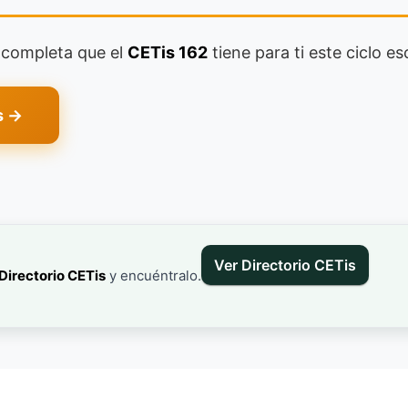
a completa que el
CETis 162
tiene para ti este ciclo es
s →
Ver Directorio CETis
Directorio CETis
y encuéntralo.