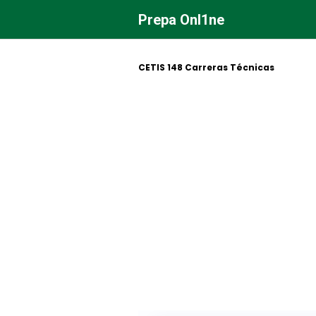
Saltar
Prepa Onl1ne
al
contenido
CETIS 148 Carreras Técnicas