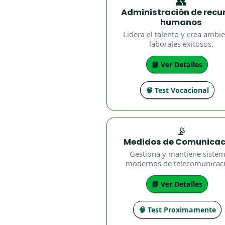
👥
Administración de recu
humanos
Lidera el talento y crea ambi
laborales exitosos.
📘 Ver Detalles
🧠 Test Vocacional
📡
Medidos de Comunicac
Gestiona y mantiene siste
modernos de telecomunicac
📘 Ver Detalles
🧠 Test Proximamente