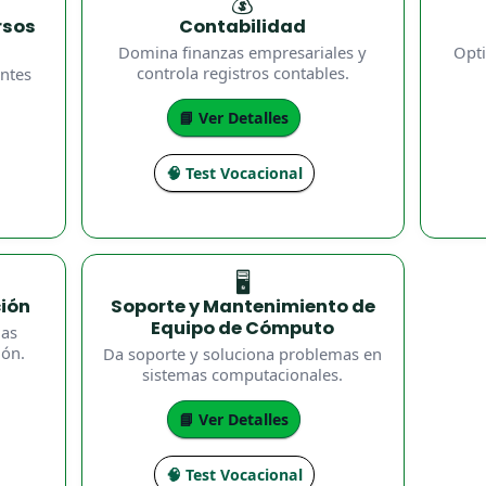
💰
rsos
Contabilidad
Domina finanzas empresariales y
Opti
controla registros contables.
entes
📘 Ver Detalles
🧠 Test Vocacional
🖥️
ión
Soporte y Mantenimiento de
Equipo de Cómputo
mas
ión.
Da soporte y soluciona problemas en
sistemas computacionales.
📘 Ver Detalles
🧠 Test Vocacional