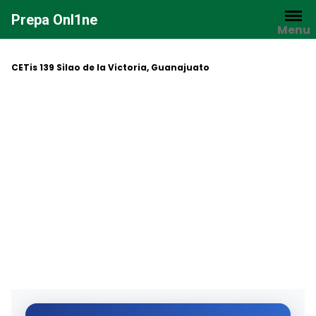
Saltar
Prepa Onl1ne
al
Menu
contenido
CETis 139 Silao de la Victoria, Guanajuato