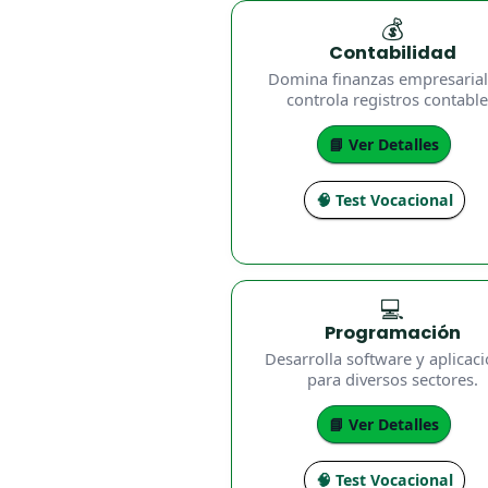
💰
Contabilidad
Domina finanzas empresarial
controla registros contable
📘 Ver Detalles
🧠 Test Vocacional
💻
Programación
Desarrolla software y aplicac
para diversos sectores.
📘 Ver Detalles
🧠 Test Vocacional