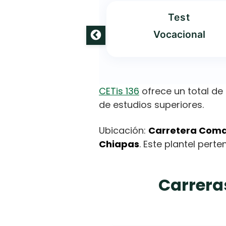
Oferta
Test
 Carreras
Vocacional
CETis 136
ofrece un total de
de estudios superiores.
Ubicación:
Carretera Coma
Chiapas
. Este plantel pert
Carrera