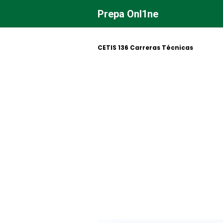
Saltar
Prepa Onl1ne
al
contenido
CETIS 136 Carreras Técnicas