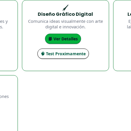
🖌️
Diseño Gráfico Digital
L
es y
Comunica ideas visualmente con arte
E
s.
digital e innovación.
la
📘 Ver Detalles
🧠 Test Proximamente
iones