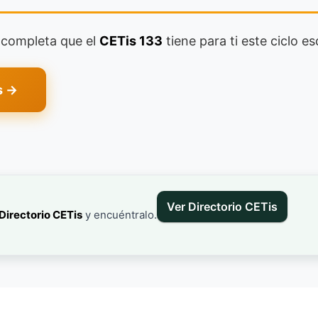
a completa que el
CETis 133
tiene para ti este ciclo es
s →
Ver Directorio CETis
Directorio CETis
y encuéntralo.