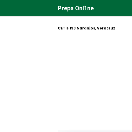
Saltar
Prepa Onl1ne
al
contenido
CETis 133 Naranjos, Veracruz