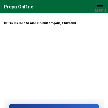
Saltar
Prepa Onl1ne
al
Menu
contenido
CETis 132 Santa Ana Chiautempan, Tlaxcala