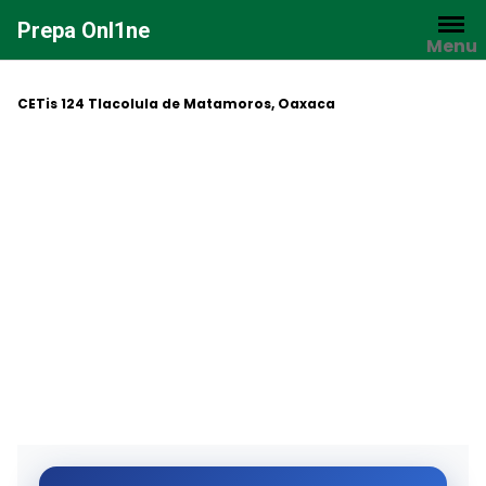
Saltar
Prepa Onl1ne
al
Menu
contenido
CETis 124 Tlacolula de Matamoros, Oaxaca