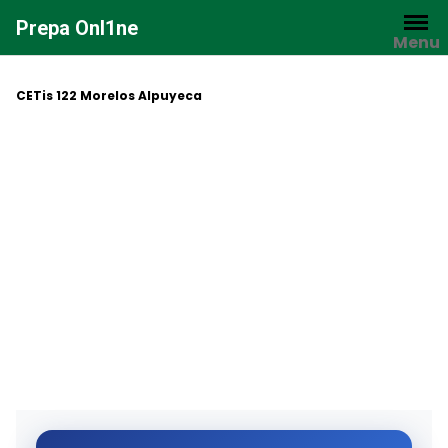
Saltar
Prepa Onl1ne
al
Menu
contenido
CETis 122 Morelos Alpuyeca