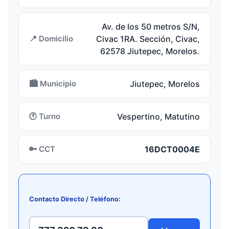
Av. de los 50 metros S/N,
📍 Domicilio
Civac 1RA. Sección, Civac,
62578 Jiutepec, Morelos.
🏙️ Municipio
Jiutepec, Morelos
🕐 Turno
Vespertino, Matutino
🔑 CCT
16DCT0004E
Contacto Directo / Teléfono: