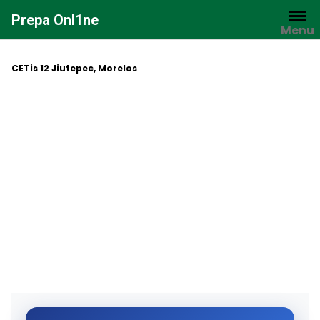
Saltar
Prepa Onl1ne
al
Menu
contenido
CETis 12 Jiutepec, Morelos