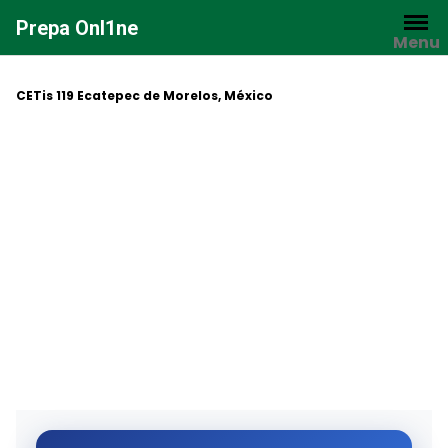
Saltar
Prepa Onl1ne
al
Menu
contenido
CETis 119 Ecatepec de Morelos, México