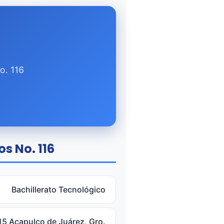
o. 116
s No. 116
Bachillerato Tecnológico
15 Acapulco de Juárez, Gro.