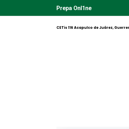
Saltar
Prepa Onl1ne
al
contenido
CETis 116 Acapulco de Juárez, Guerre