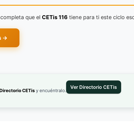
a completa que el
CETis 116
tiene para ti este ciclo esc
s →
Ver Directorio CETis
Directorio CETis
y encuéntralo.