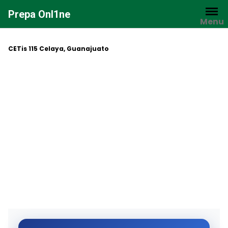
Saltar
Prepa Onl1ne
al
Menu
contenido
CETis 115 Celaya, Guanajuato