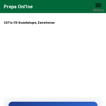
Saltar
Prepa Onl1ne
al
Menu
contenido
CETis 113 Guadalupe, Zacatecas