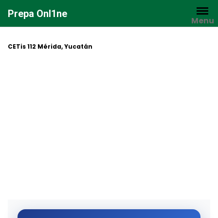
Saltar
Prepa Onl1ne
al
Menu
contenido
CETis 112 Mérida, Yucatán