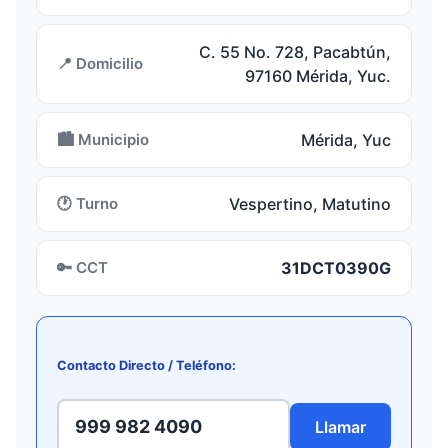
C. 55 No. 728, Pacabtún,
📍 Domicilio
97160 Mérida, Yuc.
🏙️ Municipio
Mérida, Yuc
🕐 Turno
Vespertino, Matutino
🔑 CCT
31DCT0390G
Contacto Directo / Teléfono:
999 982 4090
Llamar