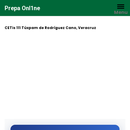
Saltar
Prepa Onl1ne
al
Menu
contenido
CETis 111 Túxpam de Rodríguez Cano, Veracruz