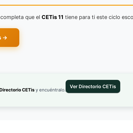
a completa que el
CETis 11
tiene para ti este ciclo esco
s →
Ver Directorio CETis
Directorio CETis
y encuéntralo.