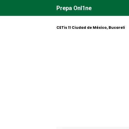
Saltar
Prepa Onl1ne
al
contenido
CETis 11 Ciudad de México, Bucareli