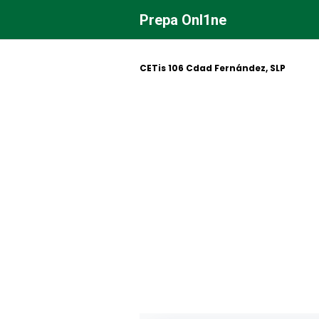
Saltar
Prepa Onl1ne
al
contenido
CETis 106 Cdad Fernández, SLP