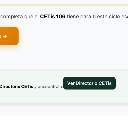
a completa que el
CETis 106
tiene para ti este ciclo es
s →
Ver Directorio CETis
Directorio CETis
y encuéntralo.