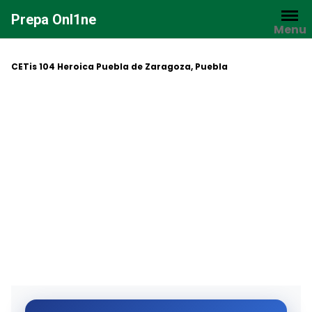
Saltar
Prepa Onl1ne
al
Menu
contenido
CETis 104 Heroica Puebla de Zaragoza, Puebla