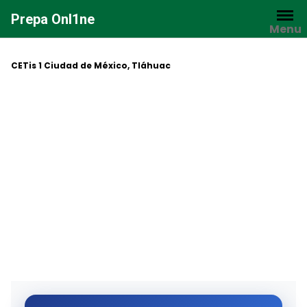
Saltar
Prepa Onl1ne
al
Menu
contenido
CETis 1 Ciudad de México, Tláhuac