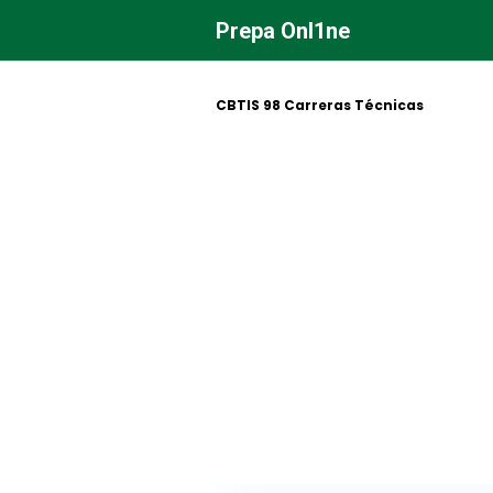
Saltar
Prepa Onl1ne
al
contenido
CBTIS 98 Carreras Técnicas