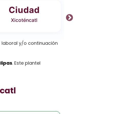
Ciudad
Ofer
Xicoténcatl
5 Carrer
laboral y/o continuación
lipas
. Este plantel
catl