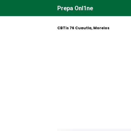
Saltar
Prepa Onl1ne
al
contenido
CBTis 76 Cuautla, Morelos