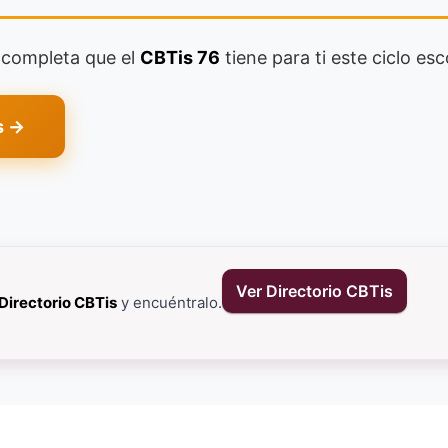
a completa que el
CBTis 76
tiene para ti este ciclo esc
s →
Ver Directorio CBTis
Directorio CBTis
y encuéntralo.