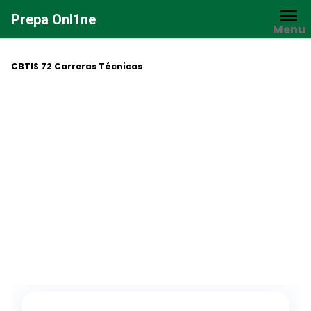
Saltar
Prepa Onl1ne
al
Menu
contenido
CBTIS 72 Carreras Técnicas