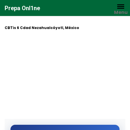
Saltar
Prepa Onl1ne
al
Menu
contenido
CBTis 6 Cdad Nezahualcóyotl, México