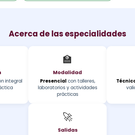
Acerca de las especialidades
🏫
n
Modalidad
n integral
Presencial
con talleres,
Técnico
áctica
laboratorios y actividades
vali
prácticas
🚀
Salidas