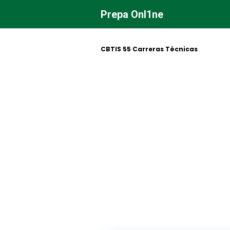
Saltar
Prepa Onl1ne
al
contenido
CBTIS 55 Carreras Técnicas