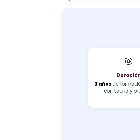
🎯
Duració
3 años
de formació
con teoría y pr