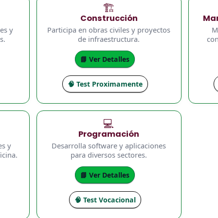
🏗️
Construcción
Man
es y
Participa en obras civiles y proyectos
M
s.
de infraestructura.
con
📘 Ver Detalles
🧠 Test Proximamente
💻
Programación
es y
Desarrolla software y aplicaciones
icina.
para diversos sectores.
📘 Ver Detalles
🧠 Test Vocacional