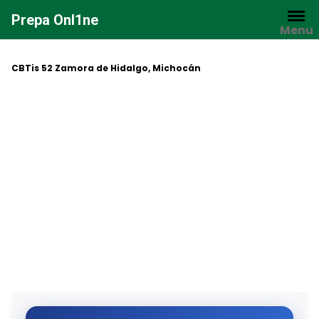
Saltar
Prepa Onl1ne
al
Menu
contenido
CBTis 52 Zamora de Hidalgo, Michocán