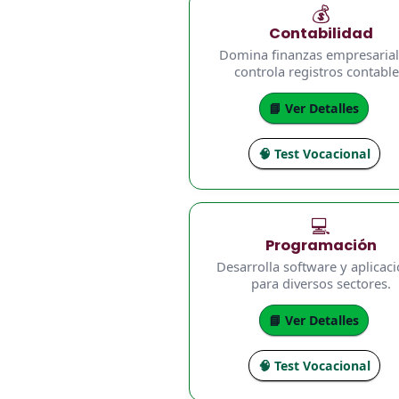
💰
Contabilidad
Domina finanzas empresarial
controla registros contable
📘 Ver Detalles
🧠 Test Vocacional
💻
Programación
Desarrolla software y aplicac
para diversos sectores.
📘 Ver Detalles
🧠 Test Vocacional