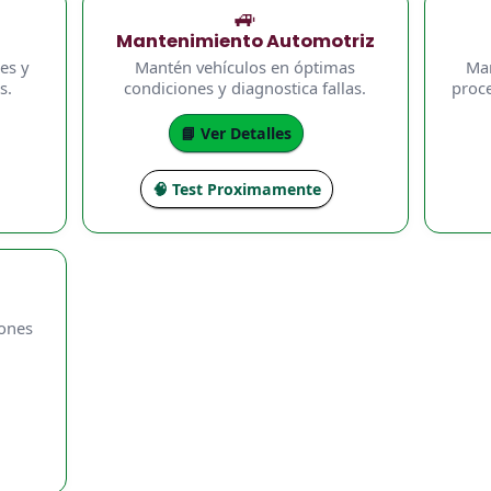
🚙
Mantenimiento Automotriz
es y
Mantén vehículos en óptimas
Man
s.
condiciones y diagnostica fallas.
proce
📘 Ver Detalles
🧠 Test Proximamente
iones