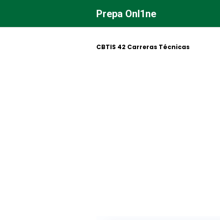
Saltar
Prepa Onl1ne
al
contenido
CBTIS 42 Carreras Técnicas