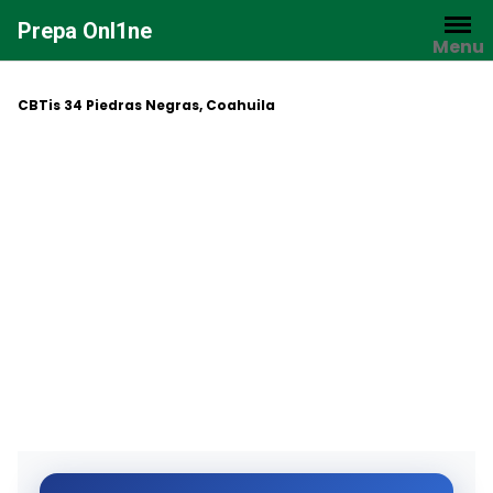
Saltar
Prepa Onl1ne
al
Menu
contenido
CBTis 34 Piedras Negras, Coahuila