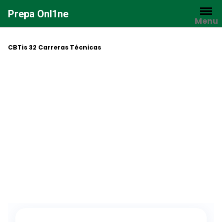
Saltar
Prepa Onl1ne
al
Menu
contenido
CBTis 32 Carreras Técnicas