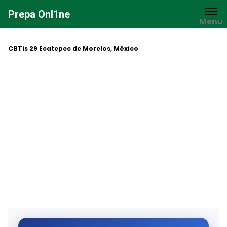
Saltar
Prepa Onl1ne
al
Menu
contenido
CBTis 29 Ecatepec de Morelos, México