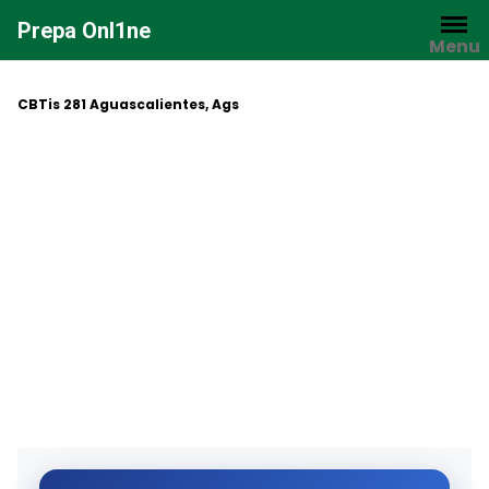
Saltar
Prepa Onl1ne
al
Menu
contenido
CBTis 281 Aguascalientes, Ags