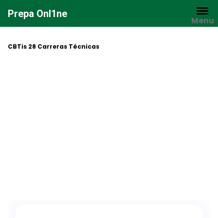
Saltar
Prepa Onl1ne
al
Menu
contenido
CBTis 28 Carreras Técnicas