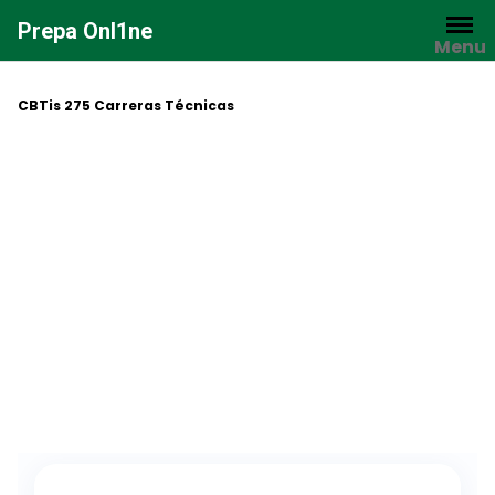
Saltar
Prepa Onl1ne
al
Menu
contenido
CBTis 275 Carreras Técnicas