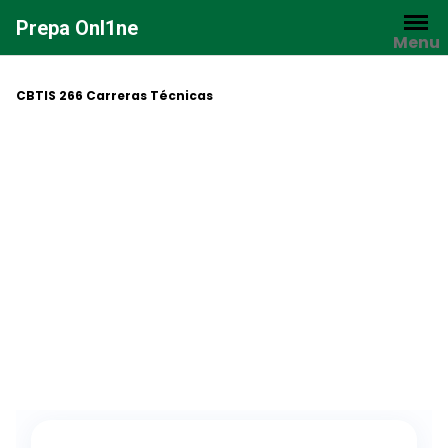
Saltar
Prepa Onl1ne
al
Menu
contenido
CBTIS 266 Carreras Técnicas