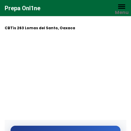
Saltar
Prepa Onl1ne
al
Menu
contenido
CBTis 263 Lomas del Santo, Oaxaca