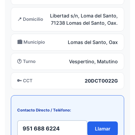
Libertad s/n, Loma del Santo,
📍 Domicilio
71238 Lomas del Santo, Oax.
🏙️ Municipio
Lomas del Santo, Oax
🕐 Turno
Vespertino, Matutino
🔑 CCT
20DCT0022G
Contacto Directo / Teléfono:
951 688 6224
Llamar