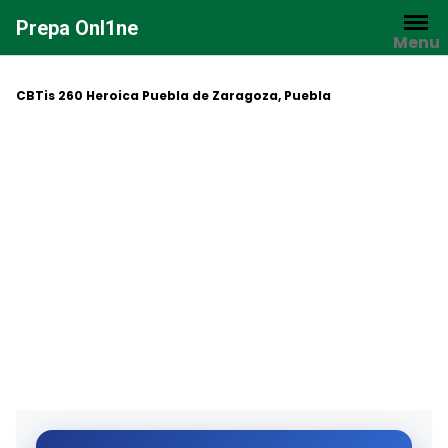
Saltar
Prepa Onl1ne
al
Menu
contenido
CBTis 260 Heroica Puebla de Zaragoza, Puebla