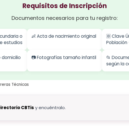
Requisitos de Inscripción
Documentos necesarios para tu registro:
ecundaria o
👶 Acta de nacimiento original
🆔 Clave Ú
e estudios
Población
domicilio
📷 Fotografías tamaño infantil
📂 Docume
según la c
rreras Técnicas
irectorio CBTis
y encuéntralo.