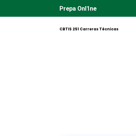
Saltar
Prepa Onl1ne
al
contenido
CBTIS 251 Carreras Técnicas