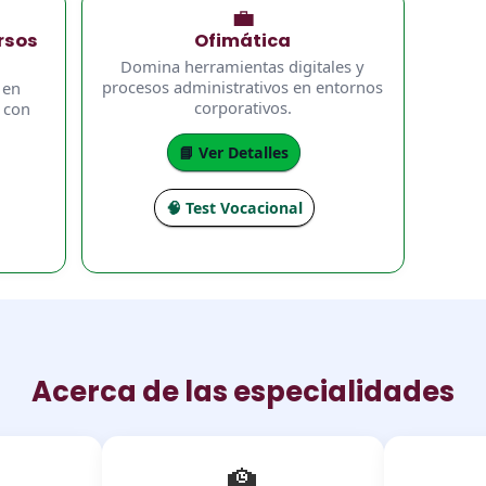
💼
rsos
Ofimática
Domina herramientas digitales y
procesos administrativos en entornos
 en
corporativos.
 con
📘 Ver Detalles
🧠 Test Vocacional
Acerca de las especialidades
🏫